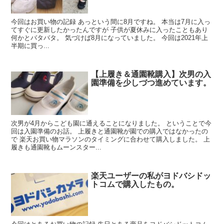
今回はお買い物の記録 あっという間に8月ですね。 本当は7月に入っ
てすぐに更新したかったんですが 子供が夏休みに入ったこともあり
何かとバタバタ。 気づけば8月になっていました。 今回は2021年上
半期に買っ...
【上履き＆通園靴購入】次男の入
園準備を少しづつ進めています。
次男が4月からこども園に通えることになりました。 ということで今
回は入園準備のお話。 上履きと通園靴が園での購入ではなかったの
で 楽天お買い物マラソンのタイミングに合わせて購入しました。 上
履きも通園靴もムーンスター...
楽天ユーザーの私がヨドバシドッ
トコムで購入したもの。