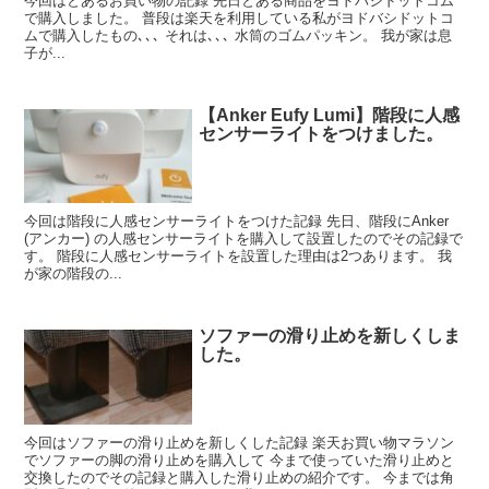
今回はとあるお買い物の記録 先日とある商品をヨドバシドットコム
で購入しました。 普段は楽天を利用している私がヨドバシドットコ
ムで購入したもの､､､ それは､､､ 水筒のゴムパッキン。 我が家は息
子が...
【Anker Eufy Lumi】階段に人感
センサーライトをつけました。
今回は階段に人感センサーライトをつけた記録 先日、階段にAnker
(アンカー) の人感センサーライトを購入して設置したのでその記録で
す。 階段に人感センサーライトを設置した理由は2つあります。 我
が家の階段の...
ソファーの滑り止めを新しくしま
した。
今回はソファーの滑り止めを新しくした記録 楽天お買い物マラソン
でソファーの脚の滑り止めを購入して 今まで使っていた滑り止めと
交換したのでその記録と購入した滑り止めの紹介です。 今までは角