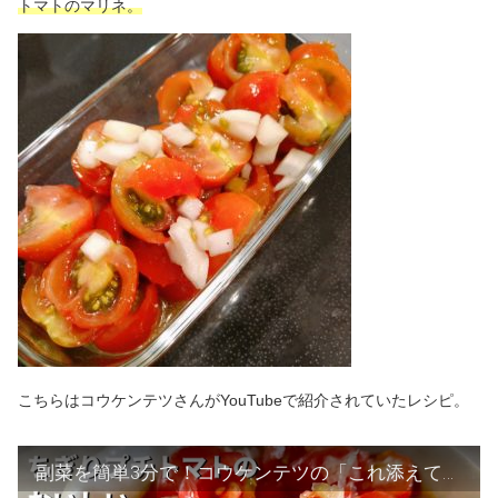
トマトのマリネ。
こちらはコウケンテツさんがYouTubeで紹介されていたレシピ。
副菜を簡単3分で！コウケンテツの「これ添えて」ちぎりプチトマトのおいしいマリネ／Marinated Tomatoes, Ready in 3 Minutes!