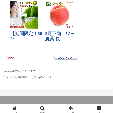
Amazonのアソシエイトとして、
当メディアは適格販売により収入を得ています。
© 2020 megmaglog.